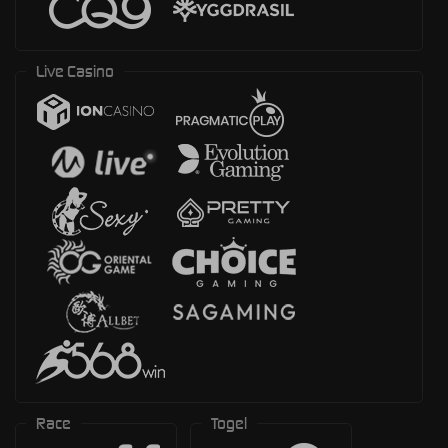
Live Casino
Race
Togel