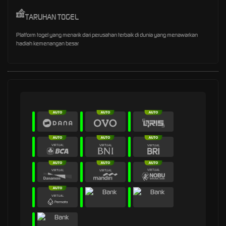
TARUHAN TOGEL
Platform togel yang menarik dari perusahan terbaik di dunia yang menawarkan
hadiah kemenangan besar