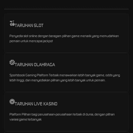
TARUHAN SLOT
Penyedia slot online dengan beragam pilihan game menarik yang memudahkan
pemain untuk mencapai jackpot
TARUHAN OLAHRAGA
Sportsbook Gaming Platform Terbaik menawarkan lebih banyak game, odds yang
lebih tinggi, dan menyediakan pilihan yang lebih banyak untuk pemain.
TARUHAN LIVE KASINO
Platform Pilihan bagi perusahaan-perusahaan terbaik di dunia, dengan pilihan
variasi game terbanyak