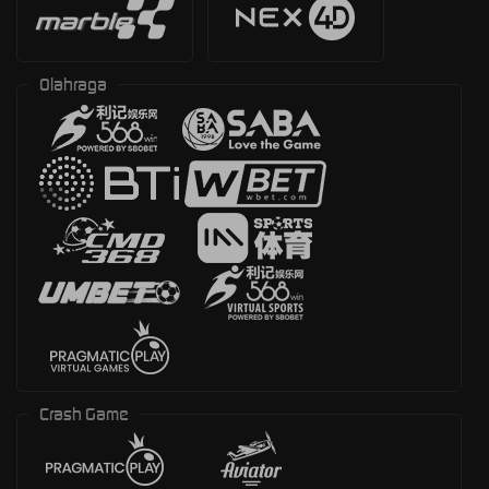
Olahraga
Crash Game