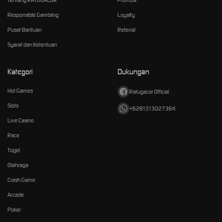
Tentang RATUGACOR
Promosi
Responsible Gambling
Loyalty
Pusat Bantuan
Referral
Syarat dan Ketentuan
Kategori
Dukungan
Hot Games
Ratugacor Official
Slots
+6281313027364
Live Casino
Race
Togel
Olahraga
Crash Game
Arcade
Poker