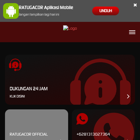
×
RATUGACOR Aplikasi Mobile
UNDUH
Jangan tampilkan lagi hari ini
DUKUNGAN 24 JAM
KLIK DISINI
RATUGACOR OFFICIAL
+6281313027364