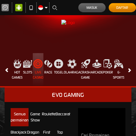
MASUK
DAFTAR
HOT
SLOTS
LIVE
RACE
TOGEL
OLAHRAGA
CRASH
ARCADE
POKER
E-
SABUN
GAMES
CASINO
GAME
SPORTS
AYAM
EVO GAMING
Semua
Game
Roulette
Baccarat
permainan
Show
Blackjack
Dragon
First
Top