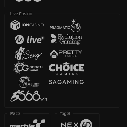
Live Casino
Race
Togel