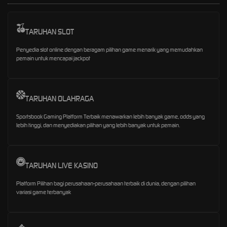
TARUHAN SLOT
Penyedia slot online dengan beragam pilihan game menarik yang memudahkan
pemain untuk mencapai jackpot
TARUHAN OLAHRAGA
Sportsbook Gaming Platform Terbaik menawarkan lebih banyak game, odds yang
lebih tinggi, dan menyediakan pilihan yang lebih banyak untuk pemain.
TARUHAN LIVE KASINO
Platform Pilihan bagi perusahaan-perusahaan terbaik di dunia, dengan pilihan
variasi game terbanyak