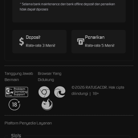
* Selama bank maintenance dan bank offline deposit dan penarikan
tidak dapat diproses
Deposit
Penarikan
Rata-rata 3 Menit
Rata-rata 5 Menit
Tanggung Jawab
Browser Yang
Bermain
Didukung
©2026 RATUGACOR. Hak cipta
dilindungi | 18+
Platform Penyedia Layanan
Slots